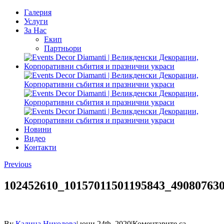
Галерия
Услуги
За Нас
Екип
Партньори
Новини
Видео
Контакти
Previous
102452610_10157011501195843_49080763
By
Калина Николова
|
юни 24th, 2020
|
Коментарите са