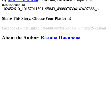
изключени
за
102452610_10157011501195843_4908076304149497866_o
Share This Story, Choose Your Platform!
Facebook
Twitter
Linkedin
Reddit
Tumblr
Google+
Pinterest
Vk
Email
About the Author:
Калина Николова